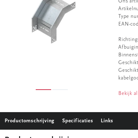
Ons art
Artikel
Type n
EAN-co
Richting
Afbuigi
Binnenst
Geschik
Geschikt
kabelgo
Bekijk al
Productomschrijving
Specificaties
Links