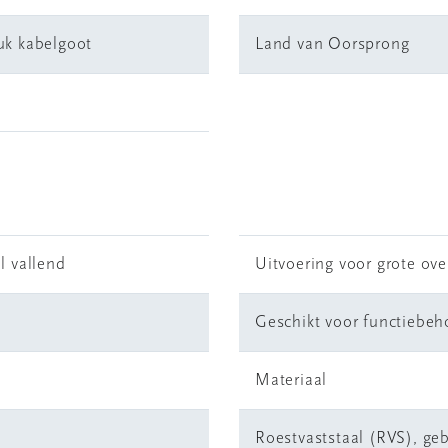
uk kabelgoot
Land van Oorsprong
l vallend
Uitvoering voor grote ov
Geschikt voor functiebe
m
Materiaal
Roestvaststaal (RVS), geb