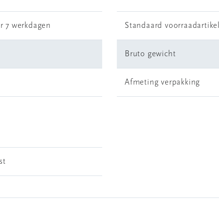
r 7 werkdagen
Standaard voorraadartike
Bruto gewicht
Afmeting verpakking
st