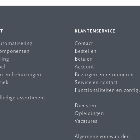
NT
KLANTENSERVICE
automatisering
Contact
 componenten
Bestellen
ling
Betalen
bel
Account
en en behuizingen
Bezorgen en retourneren
niek
Service en contact
Functionaliteiten en config
olledige assortiment
Diensten
Opleidingen
Vacatures
Algemene voorwaarden