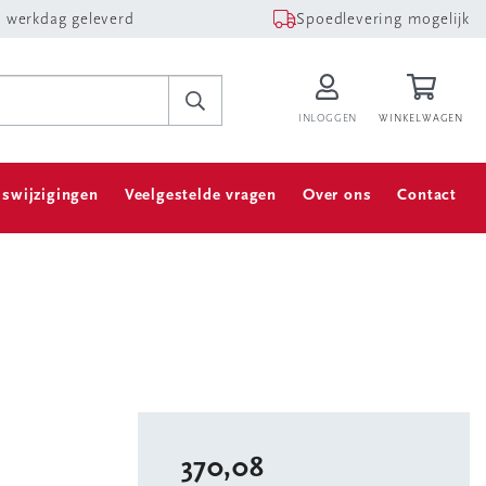
 werkdag geleverd
Spoedlevering mogelijk
INLOGGEN
WINKELWAGEN
jswijzigingen
Veelgestelde vragen
Over ons
Contact
370,08