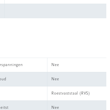
erspanningen
Nee
houd
Nee
Roestvaststaal (RVS)
eitst
Nee