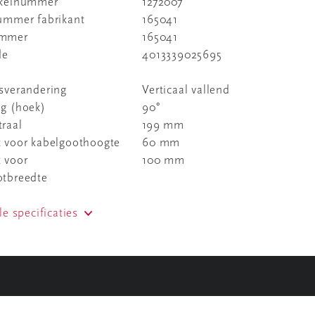
ikelnummer
1272007
nummer fabrikant
165041
ummer
165041
de
4013339025695
sverandering
Verticaal vallend
ng (hoek)
90°
raal
199 mm
t voor kabelgoothoogte
60 mm
 voor
100 mm
otbreedte
le specificaties