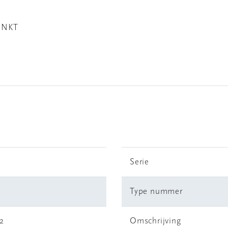
INKT
Serie
Type nummer
2
Omschrijving