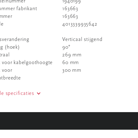
ikelnummer
1940199
nummer fabrikant
163663
ummer
163663
de
4013339935642
sverandering
Verticaal stijgend
ng (hoek)
90°
raal
269 mm
t voor kabelgoothoogte
60 mm
 voor
300 mm
otbreedte
le specificaties