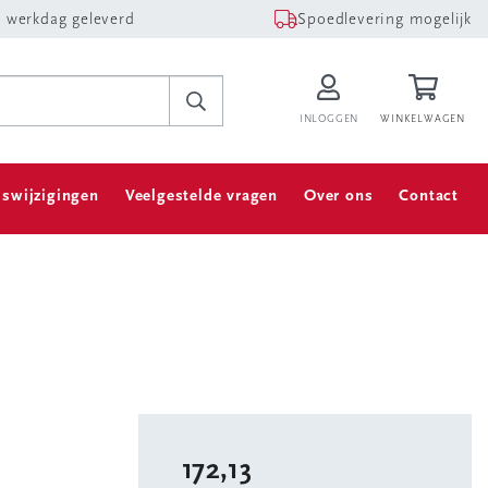
 werkdag geleverd
Spoedlevering mogelijk
INLOGGEN
WINKELWAGEN
jswijzigingen
Veelgestelde vragen
Over ons
Contact
172,13