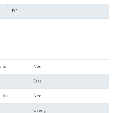
DE
houd
Nee
Staal
eitst
Nee
Overig