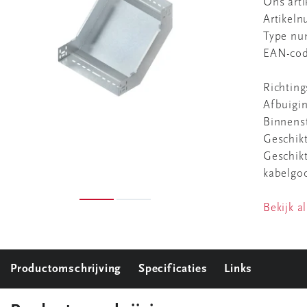
Ons art
Artikel
Type n
EAN-co
Richting
Afbuigi
Binnenst
Geschik
Geschikt
kabelgo
Bekijk al
Productomschrijving
Specificaties
Links