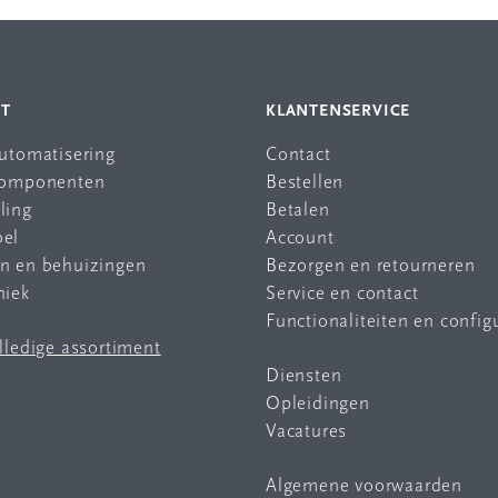
NT
KLANTENSERVICE
automatisering
Contact
 componenten
Bestellen
ling
Betalen
bel
Account
en en behuizingen
Bezorgen en retourneren
niek
Service en contact
Functionaliteiten en config
olledige assortiment
Diensten
Opleidingen
Vacatures
Algemene voorwaarden