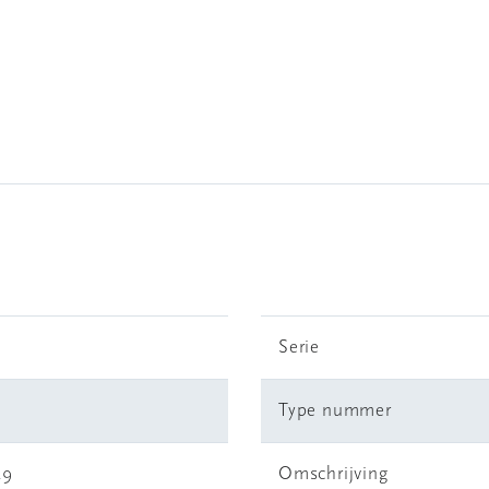
Serie
Type nummer
49
Omschrijving