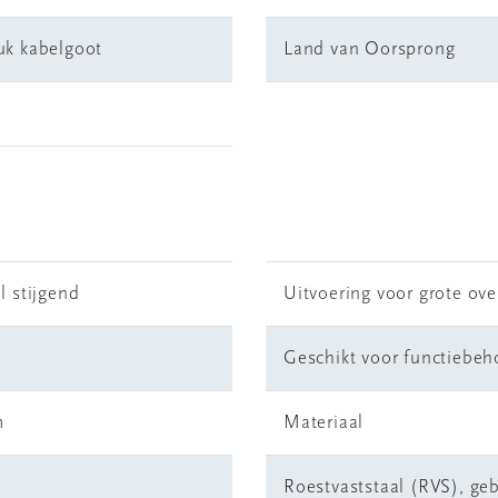
uk kabelgoot
Land van Oorsprong
l stijgend
Uitvoering voor grote ov
Geschikt voor functiebe
m
Materiaal
Roestvaststaal (RVS), geb