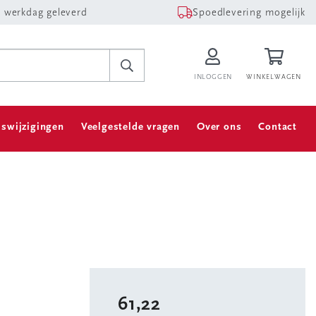
 werkdag geleverd
Spoedlevering mogelijk
INLOGGEN
WINKELWAGEN
jswijzigingen
Veelgestelde vragen
Over ons
Contact
61,22