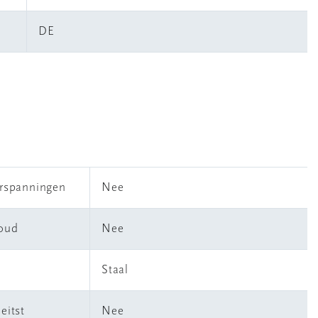
DE
erspanningen
Nee
houd
Nee
Staal
eitst
Nee