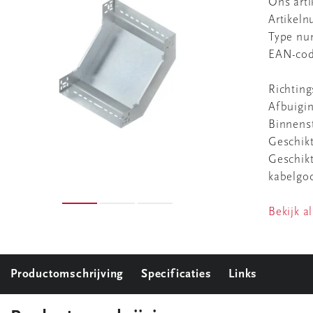
Ons art
Artikel
Type n
EAN-co
Richting
Afbuigi
Binnenst
Geschik
Geschikt
kabelgo
Bekijk al
Productomschrijving
Specificaties
Links