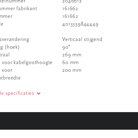
ikelnummer
2046612
nummer fabrikant
161662
ummer
161662
de
4013339844449
sverandering
Verticaal stijgend
ng (hoek)
90°
raal
269 mm
t voor kabelgoothoogte
60 mm
 voor
200 mm
otbreedte
le specificaties