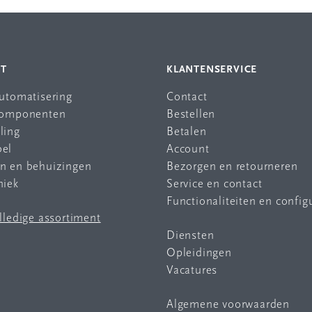
NT
KLANTENSERVICE
automatisering
Contact
 componenten
Bestellen
ling
Betalen
bel
Account
en en behuizingen
Bezorgen en retourneren
niek
Service en contact
Functionaliteiten en config
olledige assortiment
Diensten
Opleidingen
Vacatures
Algemene voorwaarden