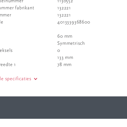
ikelnummer
1130552
nummer fabrikant
132221
ummer
132221
de
4013339368600
60 mm
Symmetrisch
eksels
0
133 mm
eedte 1
78 mm
le specificaties