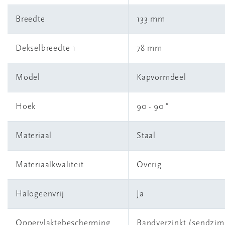
Breedte
133 mm
Dekselbreedte 1
78 mm
Model
Kapvormdeel
Hoek
90 - 90 °
Materiaal
Staal
Materiaalkwaliteit
Overig
Halogeenvrij
Ja
Oppervlaktebescherming
Bandverzinkt (sendzimi