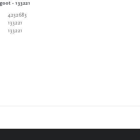
oot - 133221
4232683
133221
133221