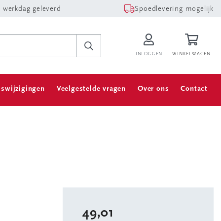
 werkdag geleverd
Spoedlevering mogelijk
INLOGGEN
WINKELWAGEN
jswijzigingen
Veelgestelde vragen
Over ons
Contact
49,01