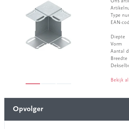
Ons art
Artikel
Type n
EAN-co
Diepte
Vorm
Aantal d
Breedte
Dekselbr
Bekijk al
Opvolger