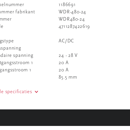
ikelnummer
1186691
nummer fabrikant
WDR-480-24
ummer
WDR480-24
de
4711287422619
gstype
AC/DC
sspanning
ndaire spanning
24 - 28 V
tgangsstroom 1
20 A
tgangsstroom 1
20 A
85.5 mm
le specificaties