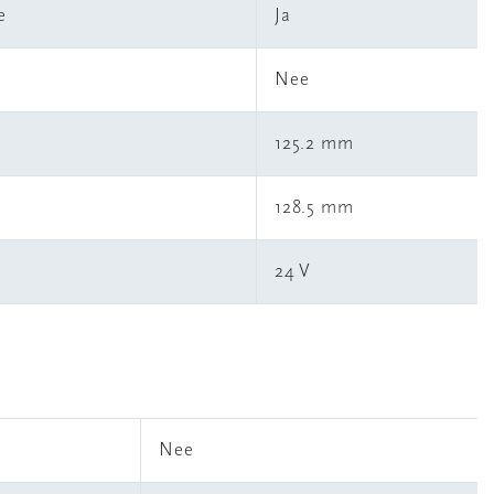
e
Ja
Nee
125.2 mm
128.5 mm
1
24 V
l
Nee