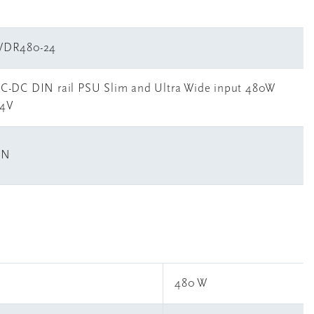
WDR480-24
C-DC DIN rail PSU Slim and Ultra Wide input 480W
4V
CN
480 W