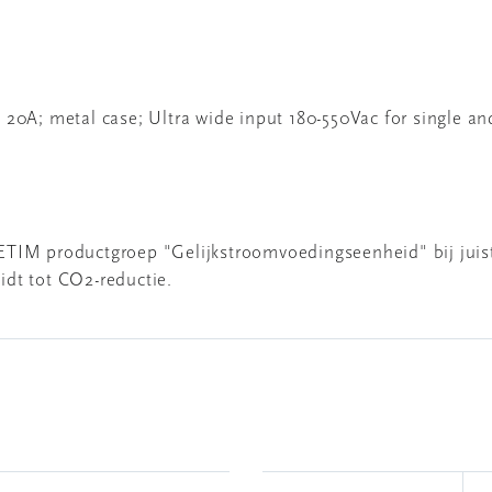
 20A; metal case; Ultra wide input 180-550Vac for single 
ETIM productgroep "Gelijkstroomvoedingseenheid" bij juis
dt tot CO2-reductie.