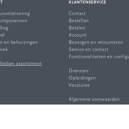
NT
KLANTENSERVICE
automatisering
Contact
 componenten
Bestellen
ling
Betalen
bel
Account
en en behuizingen
Bezorgen en retourneren
niek
Service en contact
Functionaliteiten en config
olledige assortiment
Diensten
Opleidingen
Vacatures
Algemene voorwaarden
Privacy statement