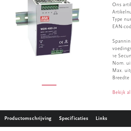
Ons art
Artikel
Type n
EAN-co
Spannin
voeding
1e Secu
Nom. ui
Max. ui
Breedte
Bekijk al
Productomschrijving
Specificaties
Links