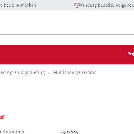
e beste A-merken
Vandaag besteld, volgende
Pri
iening en signalering
Multitone generator
ikelnummer
2305685