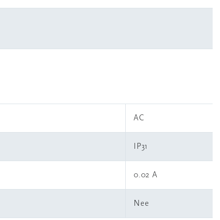
R
AC
IP31
0.02 A
Nee