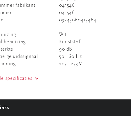
nummer fabrikant
041546
ummer
041546
de
03245060415464
huizing
Wit
al behuizing
Kunststof
terkte
90 dB
ie geluidssignaal
50 - 60 Hz
anning
207 - 253 V
le specificaties
inks