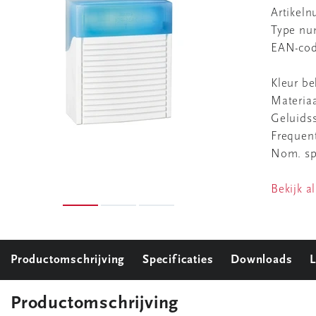
Artikel
Type n
EAN-co
Kleur be
Materia
Geluidss
Frequent
Nom. sp
Bekijk al
Productomschrijving
Specificaties
Downloads
L
Productomschrijving