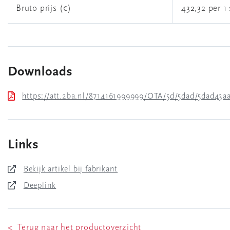
Bruto prijs (€)
432,32 per 1 
Downloads
https://att.2ba.nl/8714161999999/OTA/5d/5dad/5dad43
Links
Bekijk artikel bij fabrikant
Deeplink
< Terug naar het productoverzicht