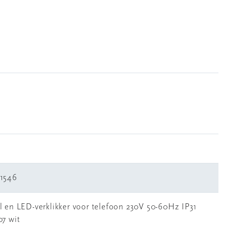
1546
l en LED-verklikker voor telefoon 230V 50-60Hz IP31
07 wit