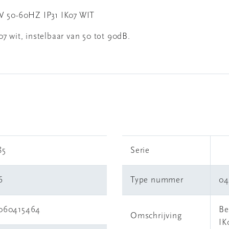
50-60HZ IP31 IK07 WIT
7 wit, instelbaar van 50 tot 90dB.
85
Serie
6
Type nummer
04
060415464
Be
Omschrijving
IK