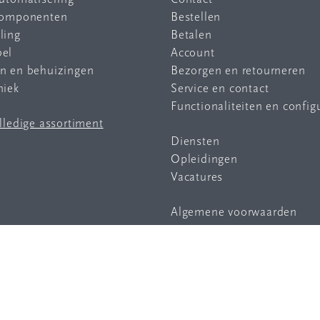
 componenten
Bestellen
ling
Betalen
bel
Account
en en behuizingen
Bezorgen en retourneren
niek
Service en contact
Functionaliteiten en config
olledige assortiment
Diensten
Opleidingen
Vacatures
Algemene voorwaarden
Privacy statement