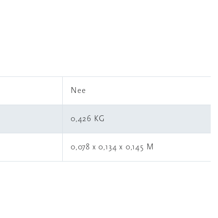
l
Nee
0,426 KG
0,078 x 0,134 x 0,145 M