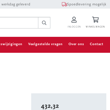
 werkdag geleverd
Spoedlevering mogelijk
INLOGGEN
WINKELWAGEN
jswijzigingen
Veelgestelde vragen
Over ons
Contact
432,32