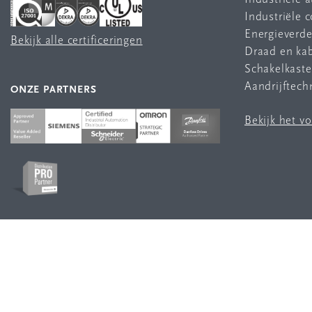
Industriële
Energieverde
Bekijk alle certificeringen
Draad en ka
Schakelkast
Aandrijftech
ONZE PARTNERS
Bekijk het v
VOLG ONS