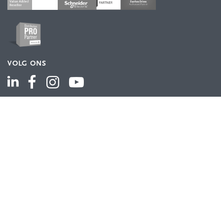
VOLG ONS
ASSORTIMENT
Industriële automatisering
Industriële componenten
Energieverdeling
Draad en kabel
Schakelkasten en behuizingen
Aandrijftechniek
Bekijk het volledige assortiment