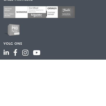
VOLG ONS
ASSORTIMENT
Industriële automatisering
Industriële componenten
Energieverdeling
Draad en kabel
Schakelkasten en behuizingen
Aandrijftechniek