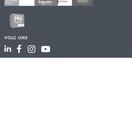
VOLG ONS
ASSORTIMENT
Industriële automatisering
Industriële componenten
Energieverdeling
Draad en kabel
Schakelkasten en behuizingen
Aandrijftechniek
Bekijk het volledige assortiment