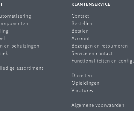
NT
KLANTENSERVICE
automatisering
Contact
 componenten
Bestellen
ling
Betalen
bel
Account
en en behuizingen
Bezorgen en retourneren
niek
Service en contact
Functionaliteiten en config
olledige assortiment
Diensten
Opleidingen
Vacatures
Algemene voorwaarden
Privacy statement