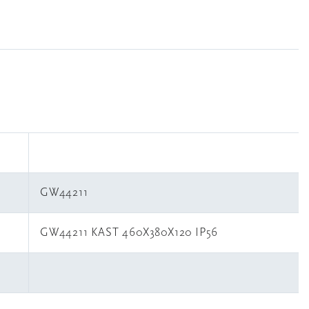
GW44211
GW44211 KAST 460X380X120 IP56