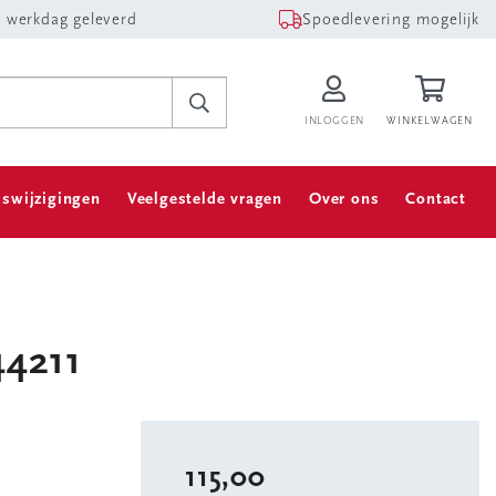
 werkdag geleverd
Spoedlevering mogelijk
INLOGGEN
WINKELWAGEN
jswijzigingen
Veelgestelde vragen
Over ons
Contact
44211
115,00