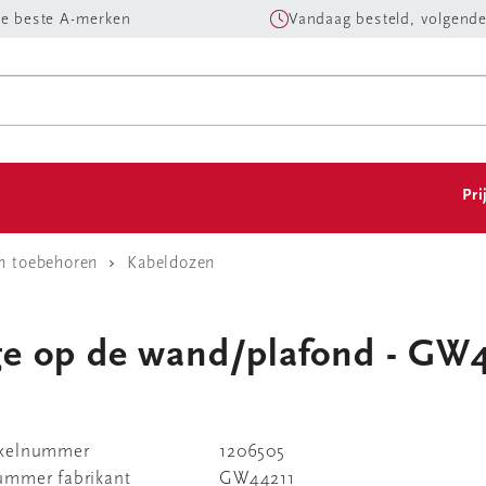
e beste A-merken
Vandaag besteld, volgende
Pri
n toebehoren
Kabeldozen
ge op de wand/plafond - GW
ikelnummer
1206505
nummer fabrikant
GW44211