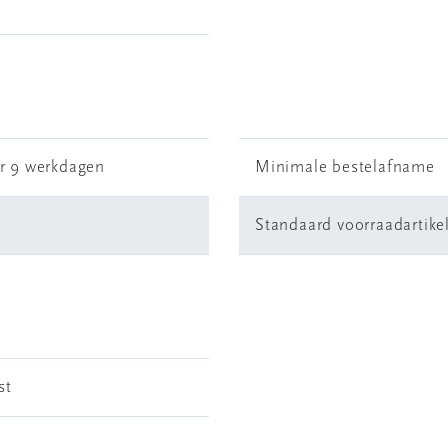
r 9 werkdagen
Minimale bestelafname
Standaard voorraadartike
st