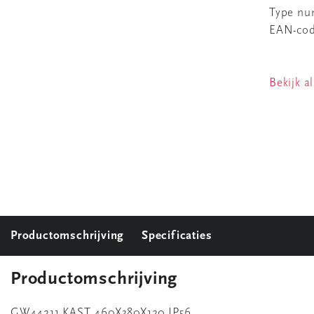
Type n
EAN-co
Bekijk al
Productomschrijving
Specificaties
Productomschrijving
GW44211 KAST 460X380X120 IP56