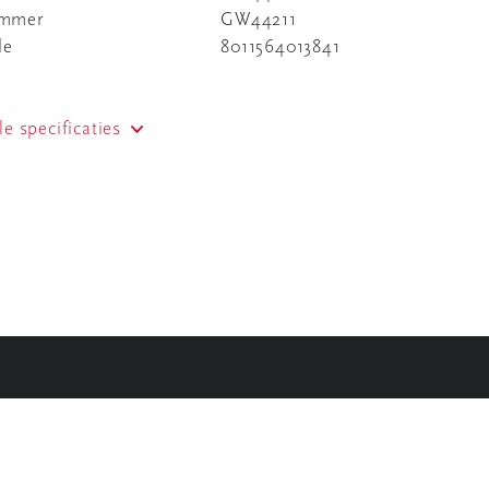
ummer
GW44211
de
8011564013841
le specificaties