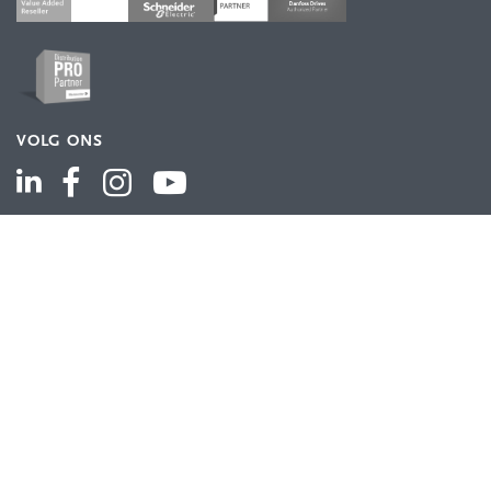
VOLG ONS
ASSORTIMENT
Industriële automatisering
Industriële componenten
Energieverdeling
Draad en kabel
Schakelkasten en behuizingen
Aandrijftechniek
Bekijk het volledige assortiment