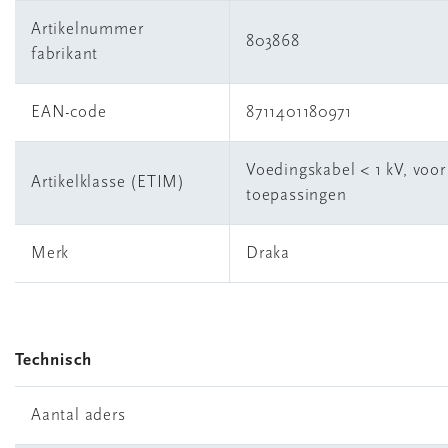
Artikelnummer
803868
fabrikant
EAN-code
8711401180971
Voedingskabel < 1 kV, voo
Artikelklasse (ETIM)
toepassingen
Merk
Draka
Technisch
Aantal aders