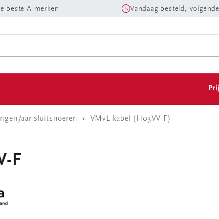
e beste A-merken
Vandaag besteld, volgende
Pri
ingen/aansluitsnoeren
VMvL kabel (H03VV-F)
V-F