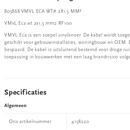
803868 VMVL ECA WT# 2X1,5 MM²
VMvL Eca wt 2x1,5 mm2 RF100
VMVL Eca is een soepel vinylsnoer. De kabel wordt toegep
geschikt voor gebouwinstallaties, woningbouw en OEM. De
bespaard. De kabel is uitsluitend bestemd voor droge 
toepassing in bouwwerken met een laag brandrisico vol
Specificaties
Algemeen
Ons artikelnummer
4158220