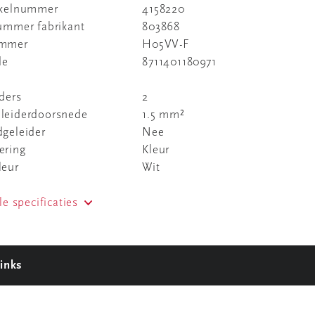
ikelnummer
4158220
nummer fabrikant
803868
ummer
H05VV-F
de
8711401180971
ders
2
leiderdoorsnede
1.5 mm²
dgeleider
Nee
ering
Kleur
leur
Wit
le specificaties
inks