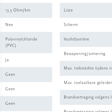
13.3 Ohm/km
Litze
Nee
Scherm
Polyvinylchloride
Vochtbarrière
(PVC)
Bewapening/armering
Ja
Max. treksterkte tijdens in
Geen
Max. toelaatbare geleide
Geen
Brandvertraging volgens 
Geen
Brandvertraging volgens 