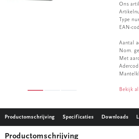
Ons art
Artikel
Type n
EAN-co
Aantal a
Nom. ge
Met aar
Adercod
Mantelk
Bekijk al
Productomschrijving
Specificaties
Downloads
L
Productomschrijving