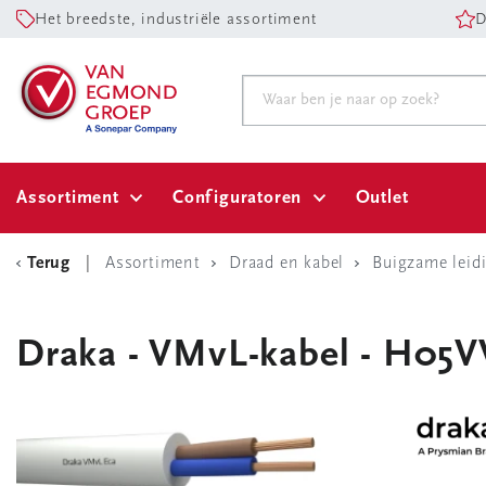
Het breedste, industriële assortiment
D
Assortiment
Configuratoren
Outlet
Terug
Assortiment
Draad en kabel
Buigzame leid
Draka - VMvL-kabel - H05V