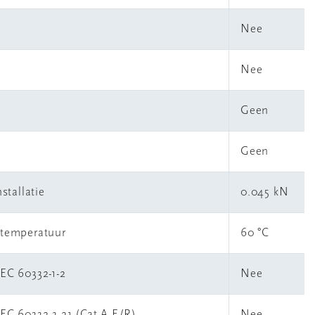
Nee
Nee
Geen
Geen
stallatie
0.045 kN
rtemperatuur
60 °C
IEC 60332-1-2
Nee
IEC 60332-3-21 (Cat A F/R)
Nee