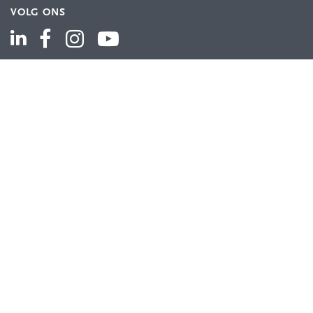
VOLG ONS
ASSORTIMENT
Industriële automatisering
Industriële componenten
Energieverdeling
Draad en kabel
Schakelkasten en behuizingen
Aandrijftechniek
Bekijk het volledige assortiment
KLANTENSERVICE
Contact
Bestellen