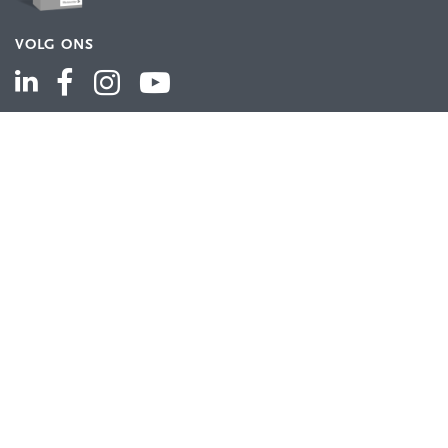
VOLG ONS
ASSORTIMENT
Industriële automatisering
Industriële componenten
Energieverdeling
Draad en kabel
Schakelkasten en behuizingen
Aandrijftechniek
Bekijk het volledige assortiment
KLANTENSERVICE
Contact