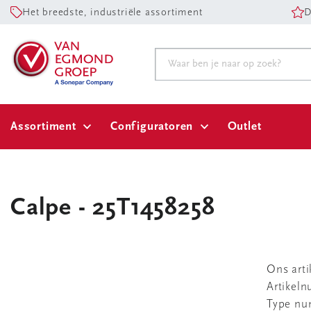
Het breedste, industriële assortiment
D
Assortiment
Configuratoren
Outlet
Calpe - 25T1458258
Ons art
Artikel
Type n