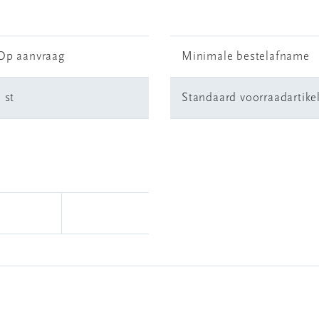
Op aanvraag
Minimale bestelafname
1 st
Standaard voorraadartike