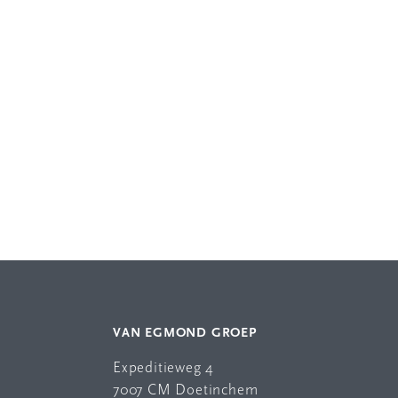
VAN EGMOND GROEP
Expeditieweg 4
7007 CM Doetinchem