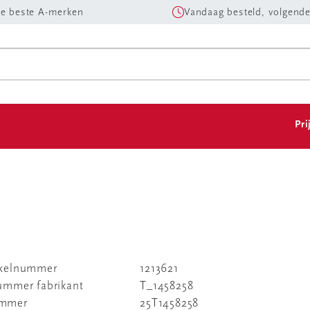
e beste A-merken
Vandaag besteld, volgende
Pri
ikelnummer
1213621
nummer fabrikant
T_1458258
ummer
25T1458258