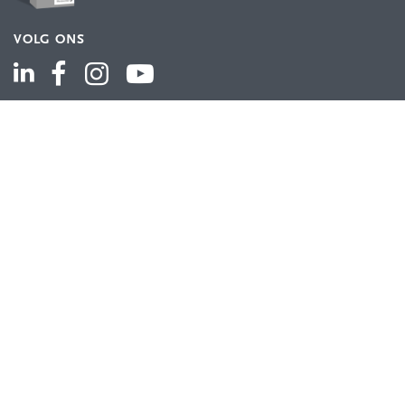
VOLG ONS
ASSORTIMENT
Industriële automatisering
Industriële componenten
Energieverdeling
Draad en kabel
Schakelkasten en behuizingen
Aandrijftechniek
Bekijk het volledige assortiment
KLANTENSERVICE
Contact