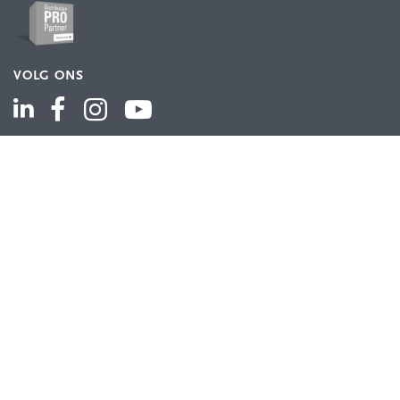
VOLG ONS
ASSORTIMENT
Industriële automatisering
Industriële componenten
Energieverdeling
Draad en kabel
Schakelkasten en behuizingen
Aandrijftechniek
Bekijk het volledige assortiment
KLANTENSERVICE