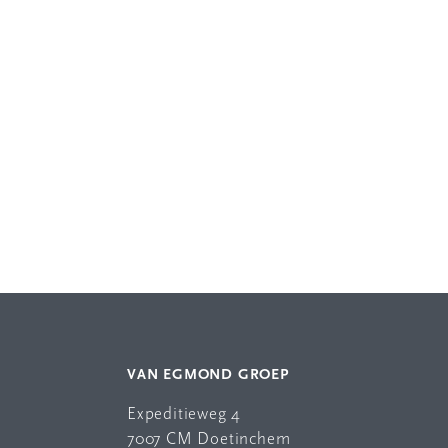
VAN EGMOND GROEP
Expeditieweg 4
7007 CM Doetinchem