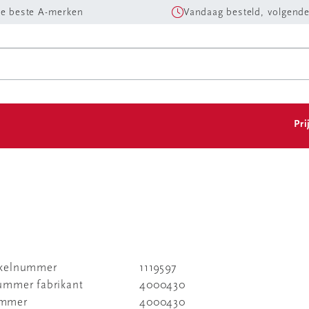
e beste A-merken
Vandaag besteld, volgende
Pri
ikelnummer
1119597
nummer fabrikant
4000430
ummer
4000430