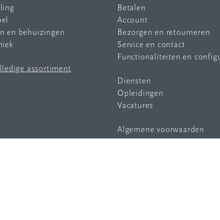
ling
Betalen
bel
Account
en en behuizingen
Bezorgen en retourneren
niek
Service en contact
Functionaliteiten en config
olledige assortiment
Diensten
Opleidingen
Vacatures
Algemene voorwaarden
Privacy statement