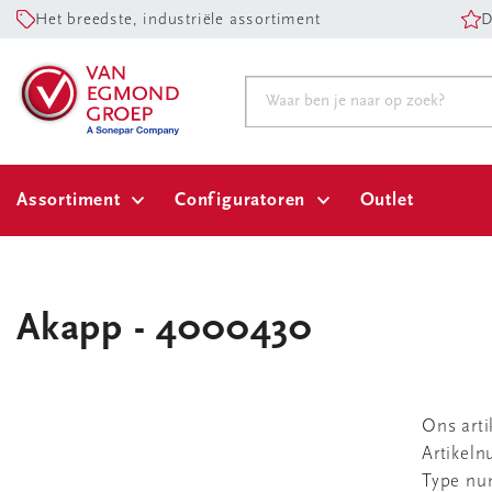
Het breedste, industriële assortiment
D
Assortiment
Configuratoren
Outlet
Akapp - 4000430
Ons art
Artikel
Type n