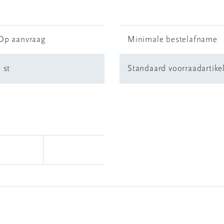
Op aanvraag
Minimale bestelafname
1 st
Standaard voorraadartike