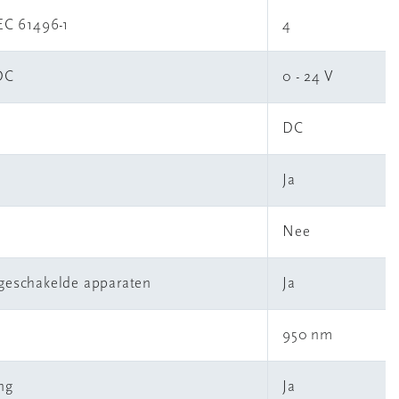
EC 61496-1
4
DC
0 - 24 V
DC
Ja
Nee
jgeschakelde apparaten
Ja
950 nm
ng
Ja