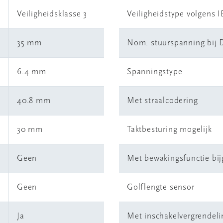
Veiligheidsklasse 3
Veiligheidstype volgens I
35 mm
Nom. stuurspanning bij 
6.4 mm
Spanningstype
40.8 mm
Met straalcodering
30 mm
Taktbesturing mogelijk
Geen
Met bewakingsfunctie bi
Geen
Golflengte sensor
Ja
Met inschakelvergrendeli