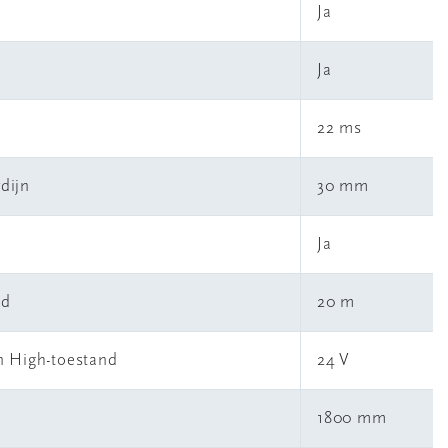
Ja
Ja
22 ms
rdijn
30 mm
Ja
ld
20 m
n High-toestand
24 V
1800 mm