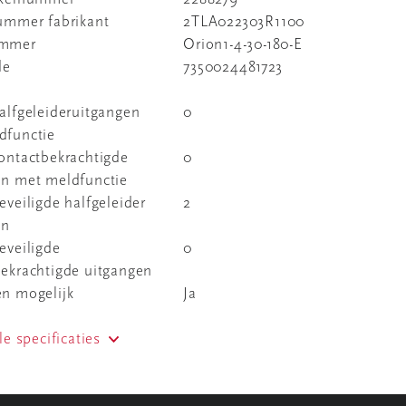
nummer fabrikant
2TLA022303R1100
ummer
Orion1-4-30-180-E
de
7350024481723
alfgeleideruitgangen
0
dfunctie
ontactbekrachtigde
0
en met meldfunctie
eveiligde halfgeleider
2
en
eveiligde
0
bekrachtigde uitgangen
en mogelijk
Ja
le specificaties