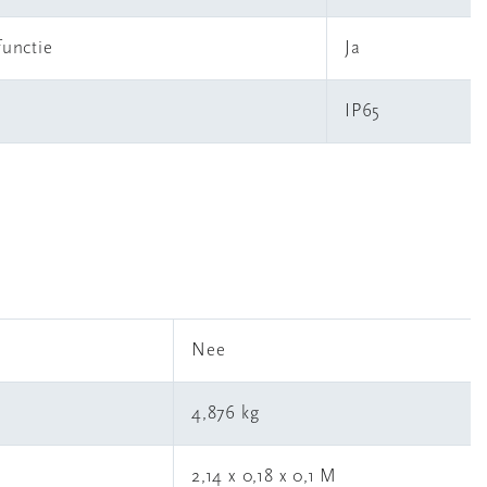
functie
Ja
IP65
l
Nee
4,876 kg
2,14 x 0,18 x 0,1 M