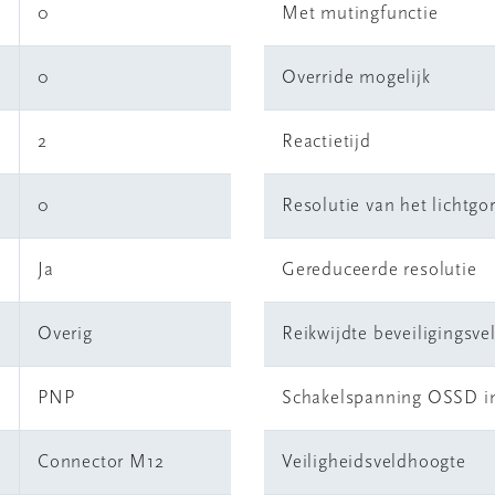
0
Met mutingfunctie
0
Override mogelijk
2
Reactietijd
0
Resolutie van het lichtgo
Ja
Gereduceerde resolutie
Overig
Reikwijdte beveiligingsve
PNP
Schakelspanning OSSD i
Connector M12
Veiligheidsveldhoogte