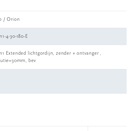
b / Orion
n1-4-30-180-E
n1 Extended lichtgordijn, zender + ontvanger ,
lutie=30mm, bev