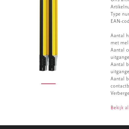
Artikel
Type n
EAN-co
Aantal h
met mel
Aantal c
uitgang
Aantal b
uitgang
Aantal b
contact
Verberg
Bekijk al