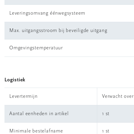
Leveringsomvang éénwegsysteem
Max. uitgangsstroom bij beveiligde uitgang
Omgevingstemperatuur
Logistiek
Levertermijn
Verwacht ove
Aantal eenheden in artikel
1 st
Minimale bestelafname
1 st