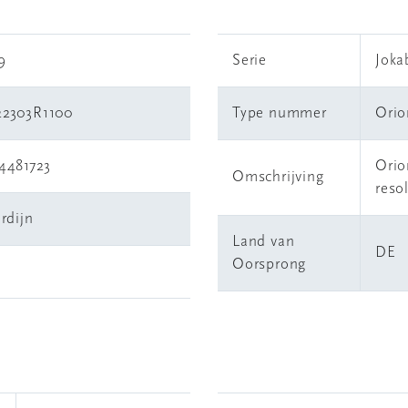
9
Serie
Joka
2303R1100
Type nummer
Orio
4481723
Orio
Omschrijving
reso
rdijn
Land van
DE
Oorsprong