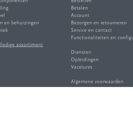
 componenten
Bestellen
ling
Betalen
bel
Account
en en behuizingen
Bezorgen en retourneren
niek
Service en contact
Functionaliteiten en config
olledige assortiment
Diensten
Opleidingen
Vacatures
Algemene voorwaarden
Privacy statement