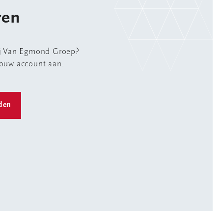
ren
ij Van Egmond Groep?
jouw account aan.
rden