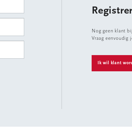
Registre
Nog geen klant b
Vraag eenvoudig 
Ik wil klant wo