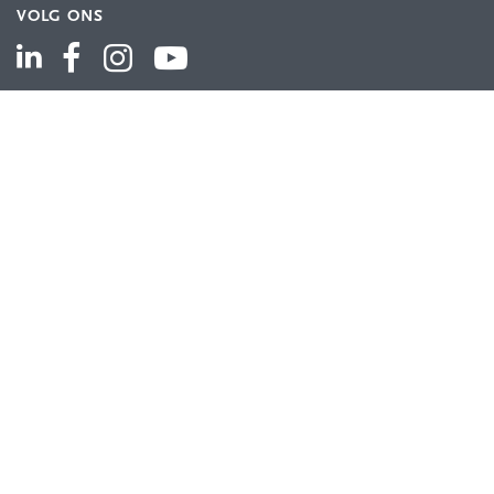
VOLG ONS
ASSORTIMENT
Industriële automatisering
Industriële componenten
Energieverdeling
Draad en kabel
Schakelkasten en behuizingen
Aandrijftechniek
Bekijk het volledige assortiment
KLANTENSERVICE
Contact
Bestellen