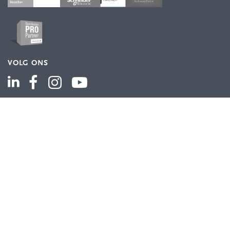
VOLG ONS
ASSORTIMENT
Industriële automatisering
Industriële componenten
Energieverdeling
Draad en kabel
Schakelkasten en behuizingen
Aandrijftechniek
Bekijk het volledige assortiment