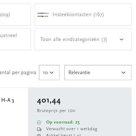
(209)
Insteekcontacten (167)
strieel
Toon alle eindcategorieën (7)
antal per pagina
401,44
 H-A 3
Brutoprijs per 100
Op voorraad: 25
Verwacht over 1 werkdag
Artikel bevat 1 st