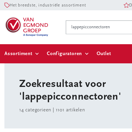
Het breedste, industriële assortiment
D
Assortiment
Configuratoren
Outlet
Zoekresultaat voor
'lappepicconnectoren'
14
categorieen |
1101 artikelen