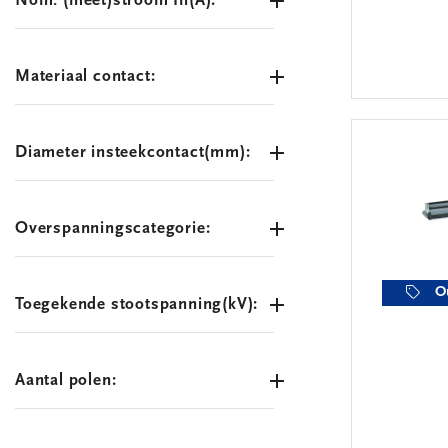
Nom. (meet)stroom In(A):
Materiaal contact:
Diameter insteekcontact(mm):
Overspanningscategorie:
O
Toegekende stootspanning(kV):
Aantal polen: