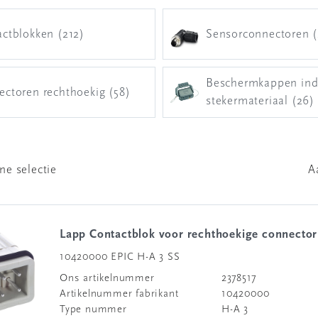
ctblokken (212)
Sensorconnectoren 
Beschermkappen indu
ctoren rechthoekig (58)
stekermateriaal (26)
ne selectie
A
Lapp Contactblok voor rechthoekige connector
10420000 EPIC H-A 3 SS
Ons artikelnummer
2378517
Artikelnummer fabrikant
10420000
Type nummer
H-A 3