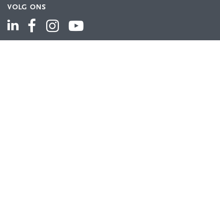
VOLG ONS
ASSORTIMENT
Industriële automatisering
Industriële componenten
Energieverdeling
Draad en kabel
Schakelkasten en behuizingen
Aandrijftechniek
Bekijk het volledige assortiment
KLANTENSERVICE
Contact
Bestellen